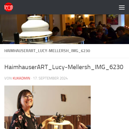
Zum Inhalt springen
HAIMHAUSERART_LUCY-MELLERSH_IMG_6230
HaimhauserART_Lucy-Mellersh_IMG_6230
VON
KUKADMIN
·
17. SEPTEMBER 2024