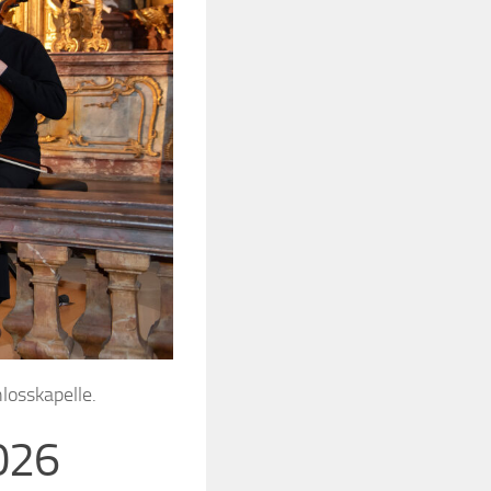
losskapelle.
026