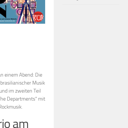
 an einem Abend: Die
brasilianischer Musik
 und im zweiten Teil
 The Departments“ mit
 Rockmusik.
rio am