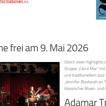
nformationen >>
e frei am 9. Mai 2026
Gleich zwei Highlights
Gruppe „Céu e Mar“ mit 
und traditionellem Jazz
„Jennifer Blastorah an
klassischer Blues- und
Adamar T