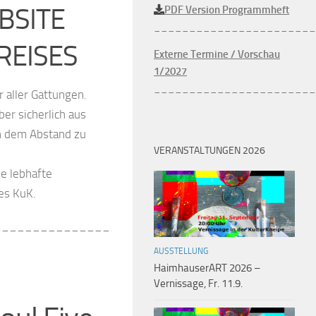
BSITE
PDF Version Programmheft
_______________________
REISES
Externe Termine / Vorschau
1/2027
_______________________
 aller Gattungen.
er sicherlich aus
h dem Abstand zu
VERANSTALTUNGEN 2026
e lebhafte
es KuK.
____________________________
AUSSTELLUNG
HaimhauserART 2026 –
Vernissage, Fr. 11.9.