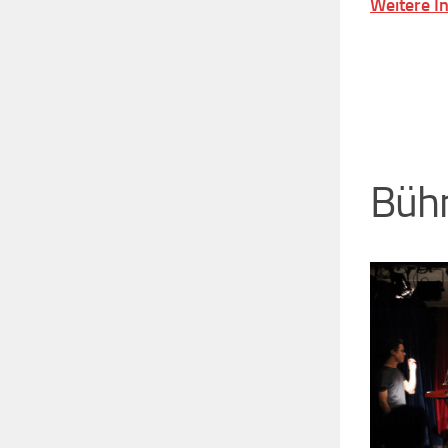
Weitere I
Bühn