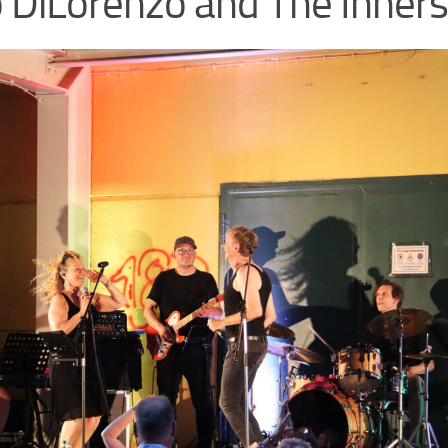
 DiLorenzo and The Inners