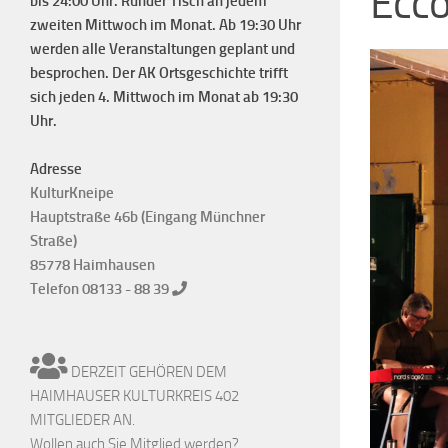
Ecco
bis 24:00 Uhr. Runder Tisch an jedem
zweiten Mittwoch im Monat. Ab 19:30 Uhr
werden alle Veranstaltungen geplant und
besprochen. Der AK Ortsgeschichte trifft
sich jeden 4. Mittwoch im Monat ab 19:30
Uhr.
Adresse
KulturKneipe
Hauptstraße 46b (Eingang Münchner
Straße)
85778 Haimhausen
Telefon 08133 - 88 39
DERZEIT GEHÖREN DEM
HAIMHAUSER KULTURKREIS 402
MITGLIEDER AN.
Wollen auch Sie Mitglied werden?