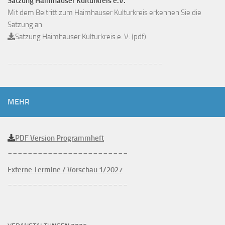
Satzung Haimhauser Kulturkreis e.V.
Mit dem Beitritt zum Haimhauser Kulturkreis erkennen Sie die
Satzung an.
Satzung Haimhauser Kulturkreis e. V. (pdf)
_______________________________
MEHR
PDF Version Programmheft
________________________
Externe Termine / Vorschau 1/2027
________________________