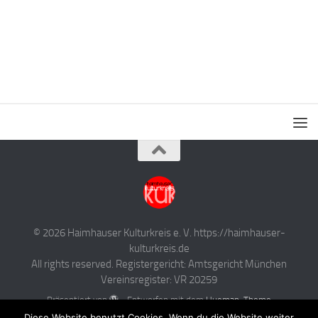
© 2026 Haimhauser Kulturkreis e. V. https://haimhauser-
kulturkreis.de
All rights reserved. Registergericht: Amtsgericht München
Vereinsregister: VR 20259
Präsentiert von
- Entworfen mit dem
Hueman-Theme
Diese Website benutzt Cookies. Wenn du die Website weiter