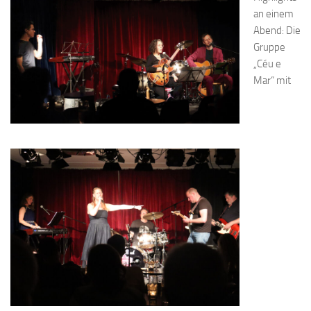
an einem
Abend: Die
Gruppe
„Céu e
Mar“ mit