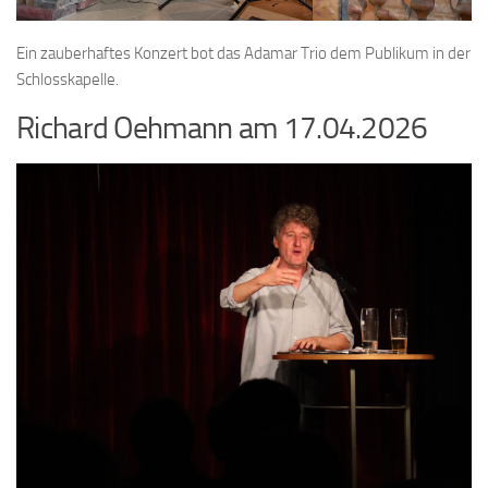
Ein zauberhaftes Konzert bot das Adamar Trio dem Publikum in der
Schlosskapelle.
Richard Oehmann am 17.04.2026