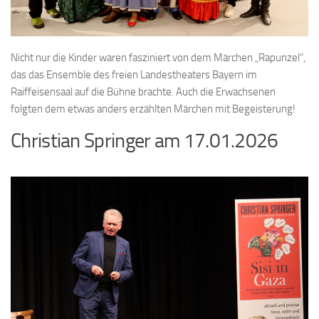
Nicht nur die Kinder waren fasziniert von dem Märchen „Rapunzel“,
das das Ensemble des freien Landestheaters Bayern im
Raiffeisensaal auf die Bühne brachte. Auch die Erwachsenen
folgten dem etwas anders erzählten Märchen mit Begeisterung!
Christian Springer am 17.01.2026