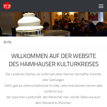
Zum Inhalt springen
BLOG
WILLKOMMEN AUF DER WEBSITE
DES HAIMHAUSER KULTURKREISES
Der Landkreis Dachau ist schon seit jeher Heimat namhafter Künstler
aller Gattungen.
Dafür gab es unterschiedlichste Gründe, viele Inspirationen kamen aber
sicherlich aus
der typischen Landschaft, den Menschen hier und der Nähe wie auch
dem Abstand zu München.