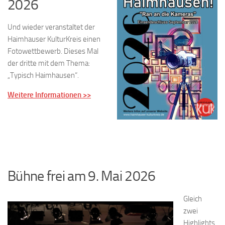
2026
Und wieder veranstaltet der
Haimhauser KulturKreis einen
Fotowettbewerb. Dieses Mal
der dritte mit dem Thema:
„Typisch Haimhausen“.
Weitere Informationen >>
Bühne frei am 9. Mai 2026
Gleich
zwei
Highlights