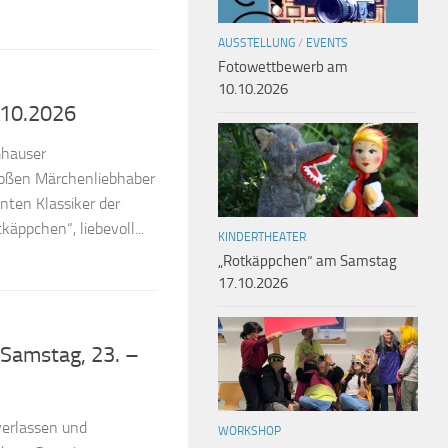
AUSSTELLUNG
/
EVENTS
Fotowettbewerb am
10.10.2026
.10.2026
mhauser
großen Märchenliebhaber
nten Klassiker der
ppchen“, liebevoll...
KINDERTHEATER
„Rotkäppchen“ am Samstag
17.10.2026
Samstag, 23. –
verlassen und
WORKSHOP