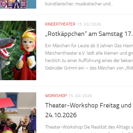
künstlerischer, musikalischer und...
KINDERTHEATER
15. JULI 2026
„Rotkäppchen“ am Samstag 17
Ein Märchen für Leute ab 3 Jahren Das Hai
Märchentheater e.V. lädt alle kleinen und 
herzlich zu einer Aufführung eines der bekan
Gebrüder Grimm ein – das Märchen von „Rotkä
WORKSHOP
15. JULI 2026
Theater-Workshop Freitag und 
24.10.2026
Theater-Workshop Die Realität des Alltags 