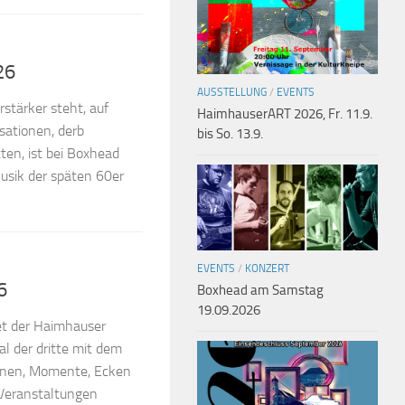
26
AUSSTELLUNG
/
EVENTS
stärker steht, auf
HaimhauserART 2026, Fr. 11.9.
isationen, derb
bis So. 13.9.
en, ist bei Boxhead
Musik der späten 60er
EVENTS
/
KONZERT
6
Boxhead am Samstag
19.09.2026
et der Haimhauser
l der dritte mit dem
enen, Momente, Ecken
n Veranstaltungen