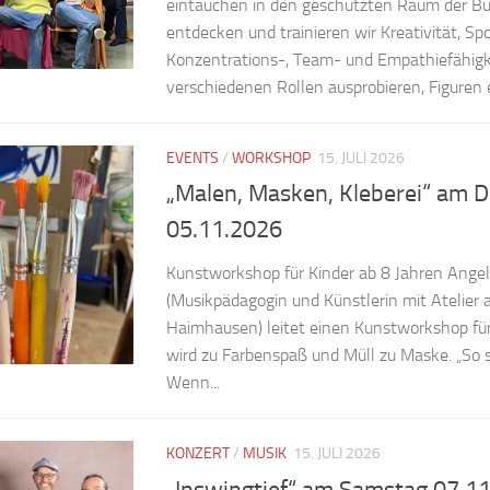
eintauchen in den geschützten Raum der 
entdecken und trainieren wir Kreativität, Sp
Konzentrations-, Team- und Empathiefähigke
verschiedenen Rollen ausprobieren, Figuren er
EVENTS
/
WORKSHOP
15. JULI 2026
„Malen, Masken, Kleberei“ am 
05.11.2026
Kunstworkshop für Kinder ab 8 Jahren Angel
(Musikpädagogin und Künstlerin mit Atelier
Haimhausen) leitet einen Kunstworkshop fü
wird zu Farbenspaß und Müll zu Maske. „So s
Wenn...
KONZERT
/
MUSIK
15. JULI 2026
„Inswingtief“ am Samstag 07.1