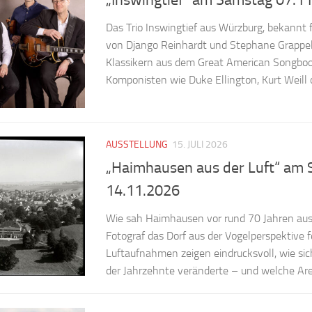
Das Trio Inswingtief aus Würzburg, bekannt 
von Django Reinhardt und Stephane Grappel
Klassikern aus dem Great American Songbo
Komponisten wie Duke Ellington, Kurt Weill 
AUSSTELLUNG
15. JULI 2026
„Haimhausen aus der Luft“ am
14.11.2026
Wie sah Haimhausen vor rund 70 Jahren aus
Fotograf das Dorf aus der Vogelperspektive f
Luftaufnahmen zeigen eindrucksvoll, wie si
der Jahrzehnte veränderte – und welche Area