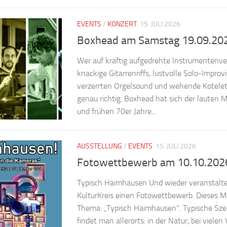
EVENTS
/
KONZERT
15. JULI 2026
Boxhead am Samstag 19.09.20
Wer auf kräftig aufgedrehte Instrumentenver
knackige Gitarrenriffs, lustvolle Solo-Improv
verzerrten Orgelsound und wehende Kotelett
genau richtig. Boxhead hat sich der lauten 
und frühen 70er Jahre...
AUSSTELLUNG
/
EVENTS
15. JULI 2026
Fotowettbewerb am 10.10.202
Typisch Haimhausen Und wieder veranstalt
KulturKreis einen Fotowettbewerb. Dieses Ma
Thema: „Typisch Haimhausen“. Typische Sz
findet man allerorts: in der Natur, bei viele