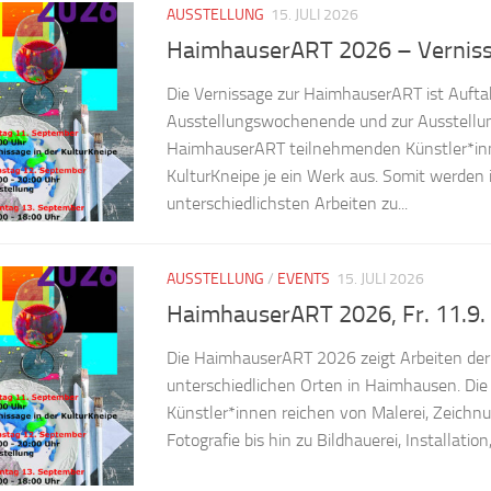
AUSSTELLUNG
15. JULI 2026
HaimhauserART 2026 – Vernissa
Die Vernissage zur HaimhauserART ist Auft
Ausstellungswochenende und zur Ausstellung
HaimhauserART teilnehmenden Künstler*inne
KulturKneipe je ein Werk aus. Somit werden i
unterschiedlichsten Arbeiten zu...
AUSSTELLUNG
/
EVENTS
15. JULI 2026
HaimhauserART 2026, Fr. 11.9. b
Die HaimhauserART 2026 zeigt Arbeiten der
unterschiedlichen Orten in Haimhausen. Di
Künstler*innen reichen von Malerei, Zeichnu
Fotografie bis hin zu Bildhauerei, Installation,