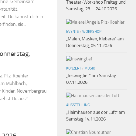
Bühne. Gemeinsam
Theater-Workshop Freitag und
ontanität,
Samstag, 23. – 24.10.2026
it. Du kannst dich in
finden, sie...
EVENTS
/
WORKSHOP
„Malen, Masken, Kleberei“ am
Donnerstag, 05.11.2026
Donnerstag,
KONZERT
/
MUSIK
„Inswingtief“ am Samstag
a Pilz-Koehler
07.11.2026
 am Mühlbach,
r Kinder: Novembergrau
iehst Du aus!“ –
AUSSTELLUNG
„Haimhausen aus der Luft“ am
Samstag 14.11.2026
1.2026