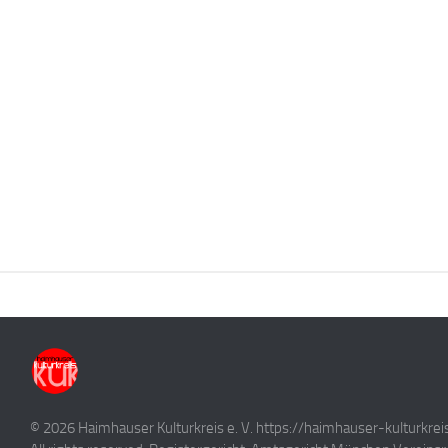
© 2026 Haimhauser Kulturkreis e. V. https://haimhauser-kulturkrei