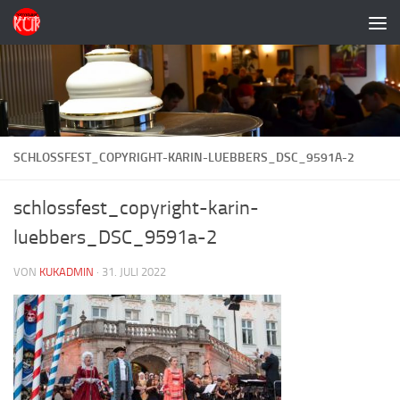
Zum Inhalt springen
SCHLOSSFEST_COPYRIGHT-KARIN-LUEBBERS_DSC_9591A-2
schlossfest_copyright-karin-
luebbers_DSC_9591a-2
VON
KUKADMIN
·
31. JULI 2022