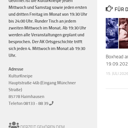
Geöffnet ist die KulturKneipe jeden
Mittwoch und Samstag sowie jeden ersten
FÜR D
und dritten Freitag im Monat von 19:30 Uhr
bis 24:00 Uhr. Runder Tisch an jedem
zweiten Mittwoch im Monat. Ab 19:30 Uhr
werden alle Veranstaltungen geplant und
besprochen. Der AK Ortsgeschichte trifft
sich jeden 4. Mittwoch im Monat ab 19:30
Uhr.
Boxhead a
19.09.20
Adresse
15. JULI 202
KulturKneipe
Hauptstraße 46b (Eingang Münchner
Straße)
85778 Haimhausen
Telefon 08133 - 88 39
DERZEIT GEHÖREN DEM