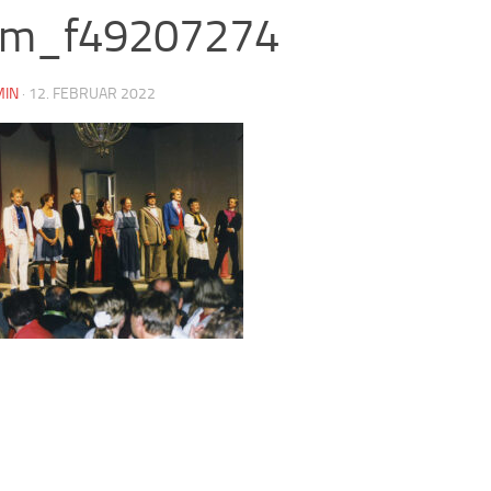
a-m_f49207274
MIN
·
12. FEBRUAR 2022