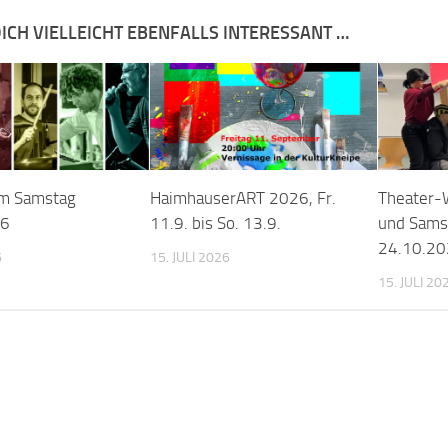
ICH VIELLEICHT EBENFALLS INTERESSANT …
m Samstag
HaimhauserART 2026, Fr.
Theater-
26
11.9. bis So. 13.9.
und Samst
24.10.20
6
15. JULI 2026
15. JULI 20