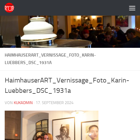
Zum Inhalt springen
HAIMHAUSERART_VERNISSAGE_FOTO_KARIN-
LUEBBERS_DSC_1931A
HaimhauserART_Vernissage_Foto_Karin-
Luebbers_DSC_1931a
VON
KUKADMIN
·
17. SEPTEMBER 2024