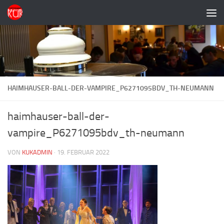
Zum Inhalt springen
HAIMHAUSER-BALL-DER-VAMPIRE_P6271095BDV_TH-NEUMANN
haimhauser-ball-der-
vampire_P6271095bdv_th-neumann
VON
KUKADMIN
·
19. FEBRUAR 2022