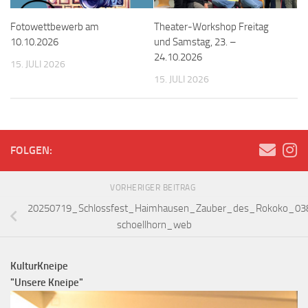
Fotowettbewerb am
Theater-Workshop Freitag
10.10.2026
und Samstag, 23. –
24.10.2026
15. JULI 2026
15. JULI 2026
FOLGEN:
VORHERIGER BEITRAG
20250719_Schlossfest_Haimhausen_Zauber_des_Rokoko_0382
schoellhorn_web
KulturKneipe
"Unsere Kneipe"