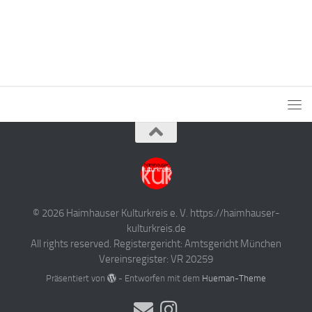
© 2026 Haimhauser Kulturkreis e. V. https://haimhauser-
kulturkreis.de
All rights reserved. Registergericht: Amtsgericht München
Vereinsregister: VR 20259
Präsentiert von
- Entworfen mit dem
Hueman-Theme