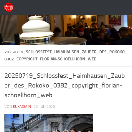
Zum Inhalt springen
20250719_SCHLOSSFEST_HAIMHAUSEN_ZAUBER_DES_ROKOKO_
0382_COPYRIGHT_FLORIAN-SCHOELLHORN_WEB
20250719_Schlossfest_Haimhausen_Zaub
er_des_Rokoko_0382_copyright_florian-
schoellhorn_web
VON
KUKADMIN
·
25. JULI 2025