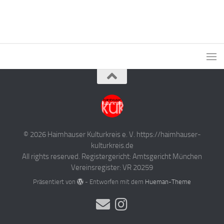
© 2026 Haimhauser Kulturkreis e. V. https://haimhauser-
kulturkreis.de
All rights reserved. Registergericht: Amtsgericht München
Vereinsregister: VR 20259
Präsentiert von
- Entworfen mit dem
Hueman-Theme