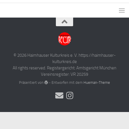
© 2026 Haimhauser Kulturkreis e. V. https://haimhauser-
kulturkreis.de
All rights reserved. Registergericht: Amtsgericht München
Vereinsregister: VR 20259
Präsentiert von
- Entworfen mit dem
Hueman-Theme