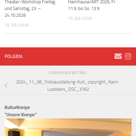
Theater-Workshop Freitag
HaimhauserART 2026, Fr.
und Samstag, 23. –
11.9. bis So. 13.9.
24.10.2026
15. JULI 2026
15. JULI 2026
FOLGEN:
VORHERIGER BEITRAG
2024_11_08_Fotoausstellung-KuK_copyright_Karin-
Luebbers_DSC_3762
KulturKneipe
"Unsere Kneipe"