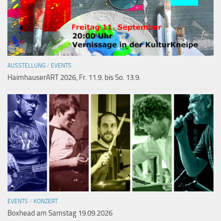
AUSSTELLUNG
/
EVENTS
HaimhauserART 2026, Fr. 11.9. bis So. 13.9.
EVENTS
/
KONZERT
Boxhead am Samstag 19.09.2026