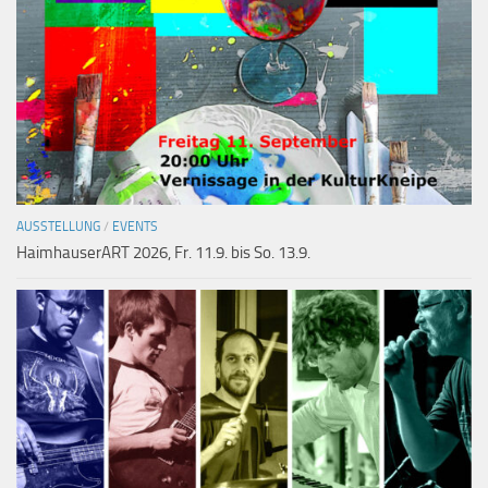
AUSSTELLUNG
/
EVENTS
HaimhauserART 2026, Fr. 11.9. bis So. 13.9.