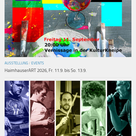
AUSSTELLUNG
/
EVENTS
HaimhauserART 2026, Fr. 11.9. bis So. 13.9.