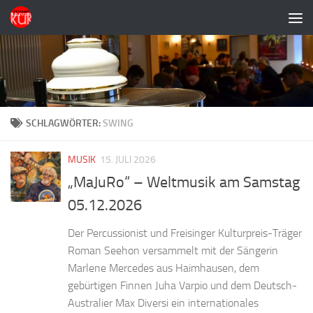
Zum Inhalt springen
SCHLAGWÖRTER:
SWING
MUSIK
15. JULI 2026
„MaJuRo“ – Weltmusik am Samstag
05.12.2026
Der Percussionist und Freisinger Kulturpreis-Träger
Roman Seehon versammelt mit der Sängerin
Marlene Mercedes aus Haimhausen, dem
gebürtigen Finnen Juha Varpio und dem Deutsch-
Australier Max Diversi ein internationales