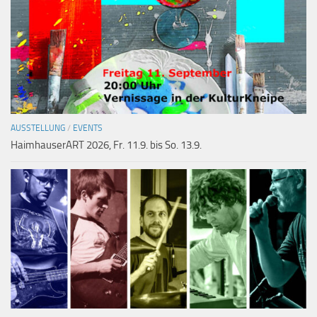
AUSSTELLUNG
/
EVENTS
HaimhauserART 2026, Fr. 11.9. bis So. 13.9.