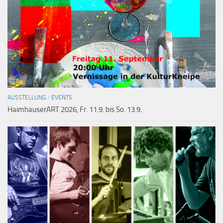
AUSSTELLUNG
/
EVENTS
HaimhauserART 2026, Fr. 11.9. bis So. 13.9.