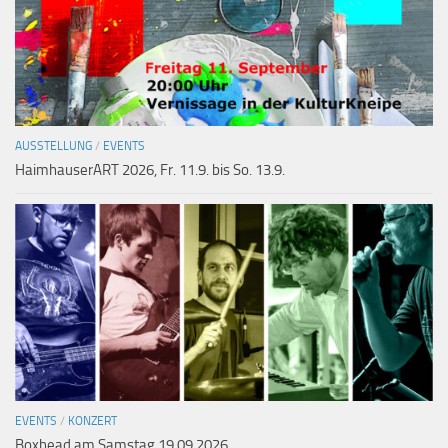
AUSSTELLUNG
/
EVENTS
HaimhauserART 2026, Fr. 11.9. bis So. 13.9.
EVENTS
/
KONZERT
Boxhead am Samstag 19.09.2026