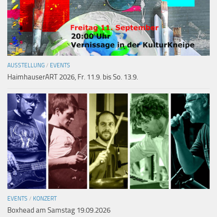
AUSSTELLUNG
/
EVENTS
HaimhauserART 2026, Fr. 11.9. bis So. 13.9.
EVENTS
/
KONZERT
Boxhead am Samstag 19.09.2026