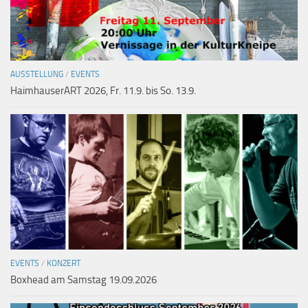
AUSSTELLUNG
/
EVENTS
HaimhauserART 2026, Fr. 11.9. bis So. 13.9.
EVENTS
/
KONZERT
Boxhead am Samstag 19.09.2026