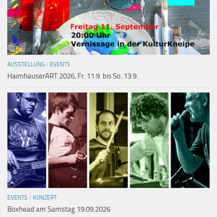
AUSSTELLUNG
/
EVENTS
HaimhauserART 2026, Fr. 11.9. bis So. 13.9.
EVENTS
/
KONZERT
Boxhead am Samstag 19.09.2026