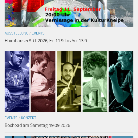
AUSSTELLUNG
/
EVENTS
HaimhauserART 2026, Fr. 11.9. bis So. 13.9.
EVENTS
/
KONZERT
Boxhead am Samstag 19.09.2026