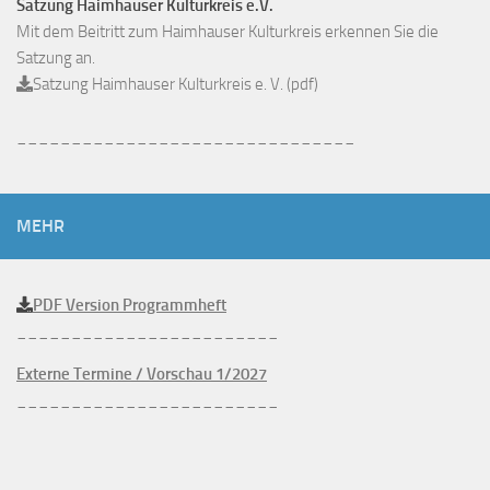
Satzung Haimhauser Kulturkreis e.V.
Mit dem Beitritt zum Haimhauser Kulturkreis erkennen Sie die
Satzung an.
Satzung Haimhauser Kulturkreis e. V. (pdf)
_______________________________
MEHR
PDF Version Programmheft
________________________
Externe Termine / Vorschau 1/2027
________________________