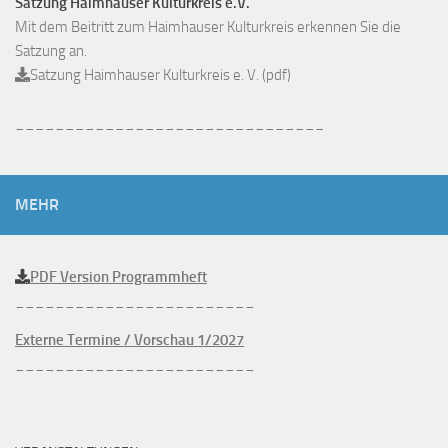
Satzung Haimhauser Kulturkreis e.V.
Mit dem Beitritt zum Haimhauser Kulturkreis erkennen Sie die
Satzung an.
Satzung Haimhauser Kulturkreis e. V. (pdf)
_______________________________
MEHR
PDF Version Programmheft
________________________
Externe Termine / Vorschau 1/2027
________________________